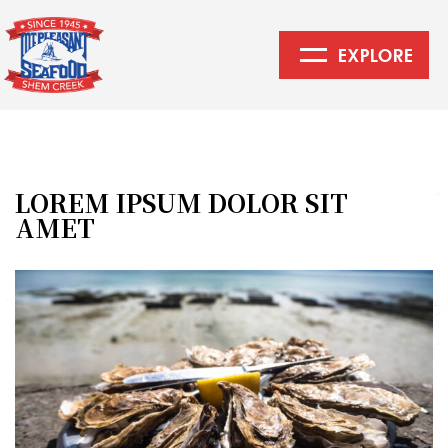
EXPLORE
Mount
Pleasant
Seafood
LOREM IPSUM DOLOR SIT
AMET